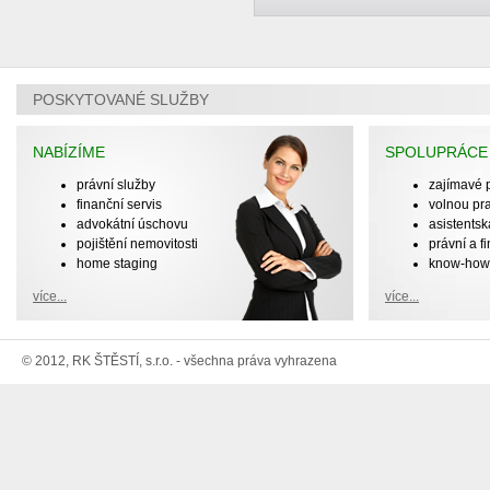
POSKYTOVANÉ SLUŽBY
NABÍZÍME
SPOLUPRÁCE
právní služby
zajímavé 
finanční servis
volnou pr
advokátní úschovu
asistents
pojištění nemovitosti
právní a f
home staging
know-how 
více...
více...
© 2012, RK ŠTĚSTÍ, s.r.o. - všechna práva vyhrazena