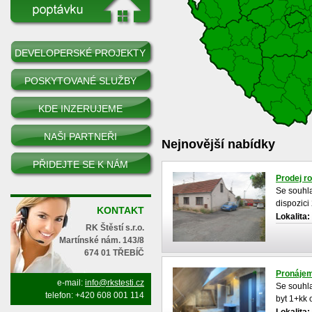
DEVELOPERSKÉ PROJEKTY
POSKYTOVANÉ SLUŽBY
KDE INZERUJEME
NAŠI PARTNEŘI
Nejnovější nabídky
PŘIDEJTE SE K NÁM
Prodej r
Se souhla
dispozici
KONTAKT
malebném
Lokalita:
RK Štěstí s.r.o.
Martínské nám. 143/8
674 01 TŘEBÍČ
Pronájem
e-mail:
info@rkstesti.cz
Se souhl
telefon: +420 608 001 114
byt 1+kk o
cihlového
Lokalita: