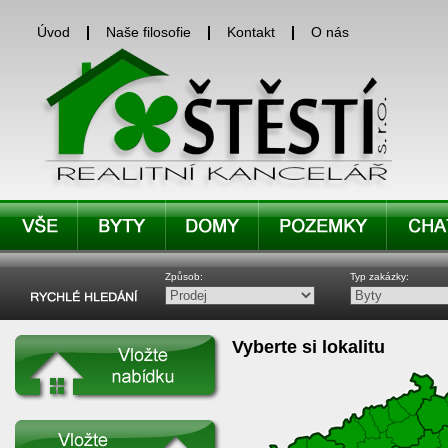
Úvod
Naše filosofie
Kontakt
O nás
Způsob:
Typ zakázky:
Vyberte si lokalitu