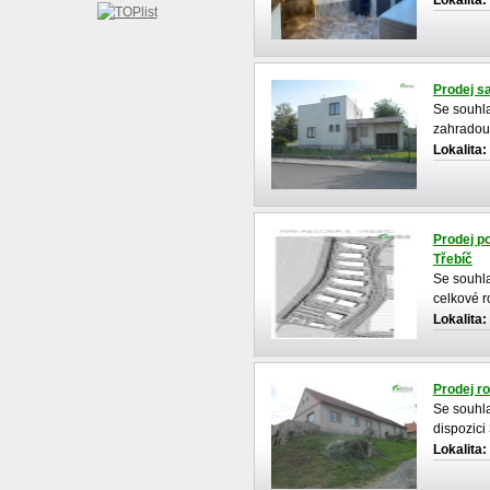
Prodej s
Se souhla
zahradou,
a to ve ve
Lokalita:
Prodej p
Třebíč
Se souhla
celkové r
směrem n
Lokalita:
Prodej ro
Se souhla
dispozici
Vilémovic
Lokalita: